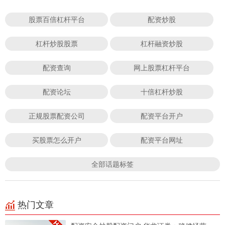
股票百倍杠杆平台
配资炒股
杠杆炒股股票
杠杆融资炒股
配资查询
网上股票杠杆平台
配资论坛
十倍杠杆炒股
正规股票配资公司
配资平台开户
买股票怎么开户
配资平台网址
全部话题标签
热门文章